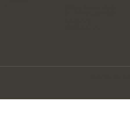
Linkedin
X
500 Terry Francine Street
San Francisco, CA 94158
123-456-7890
info@mysite.com
© 2035 by Scienti