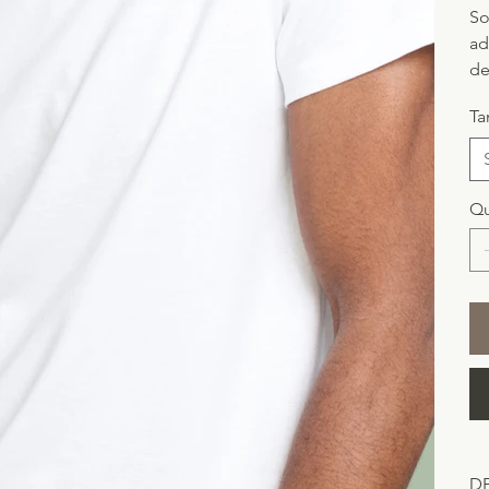
So
ad
de
T
Qu
D