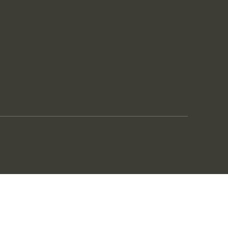
500 Terry Francine Street
San Francisco, CA 94158
123-456-7890
info@mysite.com
a. Made with
Wix Studio™