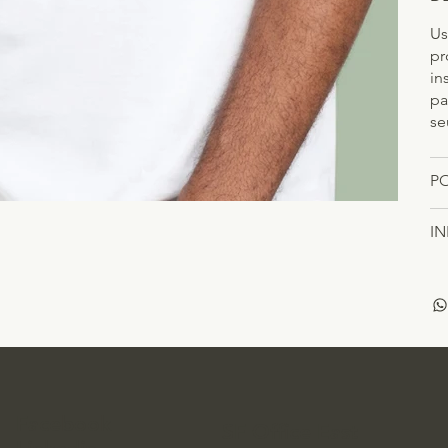
Us
pr
in
pa
se
P
I
Facebook
SF Office East