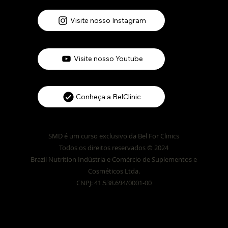
Visite nosso Instagram
Visite nosso Youtube
Conheça a BelClinic
SMD é um curso exclusivo da Bel For Clinics
Todos os direitos reservados © 2024
Brazil Nutrition Indústria e Comércio de Suplementos e
Cosméticos Ltda.
CNPJ: 41.538.694/0001-00